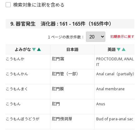
検索対象に注釈を含める
9. 器官発生 消化器 : 161 - 165件（165件中）
初期表示に戻す
１ページの表示件数：
よみがな
▼
▲
日本語
英語
▼
▲
肛門窩
こうもんか
PROCTODEUM, ANAL P
IT
肛門管（一部）
こうもんかん
Anal canal（partially）
肛門膜
こうもんまく
Anal membrane
肛門
こうもん
Anus
肛門傍洞芽
こうもんぼうどうが
Bud of para-anal sac