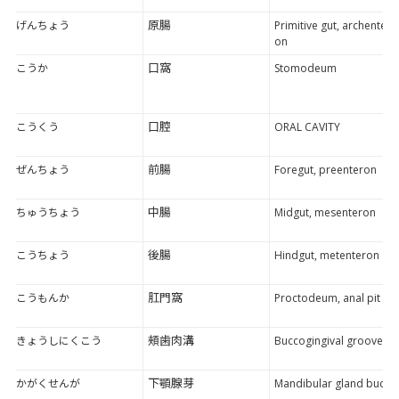
原腸
げんちょう
Primitive gut, archenter
on
口窩
こうか
Stomodeum
口腔
こうくう
ORAL CAVITY
前腸
ぜんちょう
Foregut, preenteron
中腸
ちゅうちょう
Midgut, mesenteron
後腸
こうちょう
Hindgut, metenteron
肛門窩
こうもんか
Proctodeum, anal pit
頰歯肉溝
きょうしにくこう
Buccogingival groove
下顎腺芽
かがくせんが
Mandibular gland bud