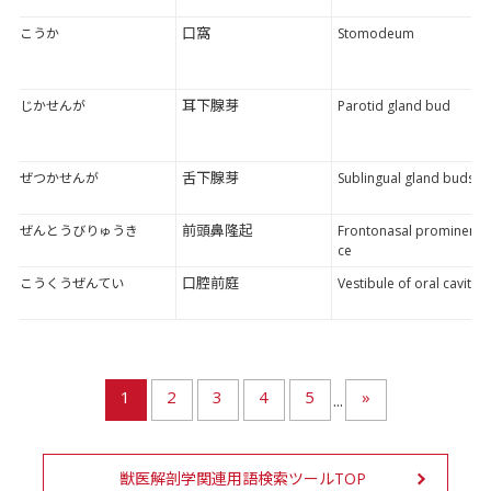
口窩
こうか
Stomodeum
耳下腺芽
じかせんが
Parotid gland bud
舌下腺芽
ぜつかせんが
Sublingual gland buds
前頭鼻隆起
ぜんとうびりゅうき
Frontonasal prominen
ce
口腔前庭
こうくうぜんてい
Vestibule of oral cavity
1
2
3
4
5
»
...
獣医解剖学関連用語検索ツールTOP