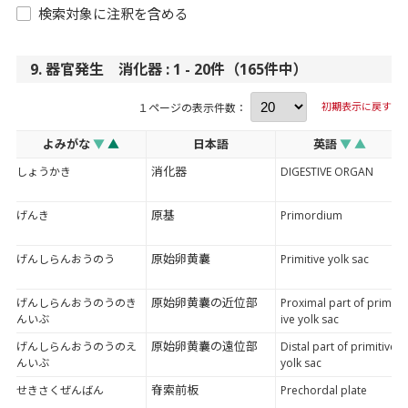
検索対象に注釈を含める
9. 器官発生 消化器 : 1 - 20件（165件中）
初期表示に戻す
１ページの表示件数：
よみがな
▼
▲
日本語
英語
▼
▲
消化器
しょうかき
DIGESTIVE ORGAN
原基
げんき
Primordium
原始卵黄囊
げんしらんおうのう
Primitive yolk sac
原始卵黄囊の近位部
げんしらんおうのうのき
Proximal part of primit
んいぶ
ive yolk sac
原始卵黄囊の遠位部
げんしらんおうのうのえ
Distal part of primitive
んいぶ
yolk sac
脊索前板
せきさくぜんばん
Prechordal plate