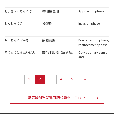
初期接着期
しょきせっちゃくき
Apposition phase
侵襲期
しんしゅうき
Invasion phase
接着前期
せっちゃくぜんき
Precontaction phase, p
reattachment phase
叢毛半胎盤（反芻類）
そうもうはんたいばん
Cotyledonary semiplac
enta
1
2
3
4
5
»
...
獣医解剖学関連用語検索ツールTOP