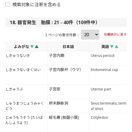
検索対象に注釈を含める
18. 器官発生 胎膜 : 21 - 40件（109件中）
初期表示に戻す
１ページの表示件数：
よみがな
▼
▲
日本語
英語
▼
▲
子宮内期
しきゅうないき
Uterus period
子宮内膜杯（ウマ）
しきゅうないまくはい
Endometrial cup
子宮部
しきゅうぶ
Uterine part
終末静脈洞
しゅうまつじょうみゃく
Sinus terminalis, termin
どう
al sinus
絨毛叢 [胎盤小葉]
じゅうもうそう [たいば
Cotyledon
んしょうよう]