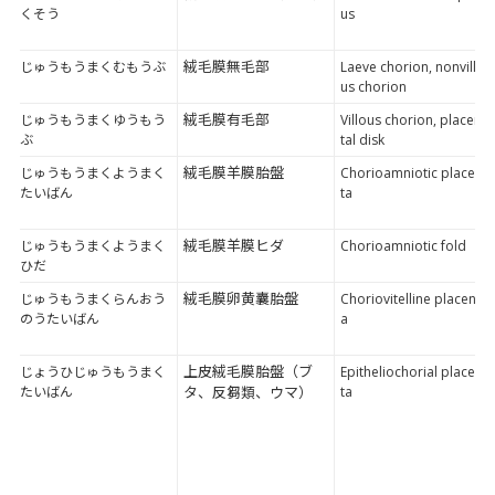
くそう
us
絨毛膜無毛部
じゅうもうまくむもうぶ
Laeve chorion, nonvillo
us chorion
絨毛膜有毛部
じゅうもうまくゆうもう
Villous chorion, placen
ぶ
tal disk
絨毛膜羊膜胎盤
じゅうもうまくようまく
Chorioamniotic placen
たいばん
ta
絨毛膜羊膜ヒダ
じゅうもうまくようまく
Chorioamniotic fold
ひだ
絨毛膜卵黄囊胎盤
じゅうもうまくらんおう
Choriovitelline placent
のうたいばん
a
上皮絨毛膜胎盤（ブ
じょうひじゅうもうまく
Epitheliochorial placen
たいばん
タ、反芻類、ウマ）
ta