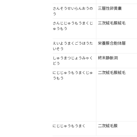
三層性卵黄囊
さんそうせいらんおうの
う
三次絨毛膜絨毛
さんじじゅうもうまくじ
ゅうもう
栄養膜合胞体層
えいようまくごうほうた
いそう
終末静脈洞
しゅうまつじょうみゃく
どう
二次絨毛膜絨毛
にじじゅうもうまくじゅ
うもう
二次絨毛膜
にじじゅうもうまく