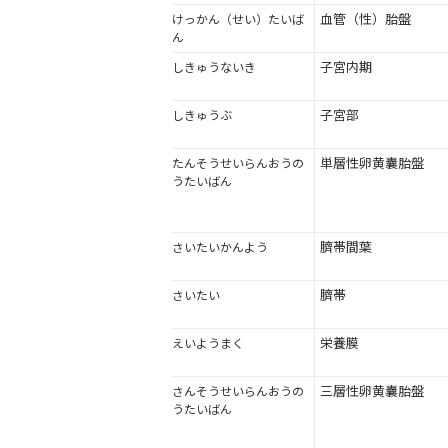
血管（性）胎盤
けっかん（せい）たいば
ん
子宮内期
しきゅうないき
子宮部
しきゅうぶ
単層性卵黄囊胎盤
たんそうせいらんおうの
うたいばん
臍帯間葉
さいたいかんよう
臍帯
さいたい
栄養膜
えいようまく
三層性卵黄囊胎盤
さんそうせいらんおうの
うたいばん