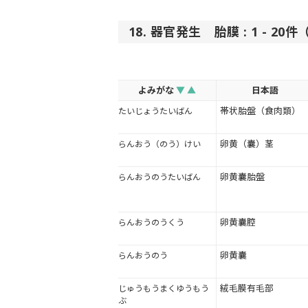
18. 器官発生 胎膜 : 1 - 20
よみがな
▼
▲
日本語
帯状胎盤（食肉類）
たいじょうたいばん
卵黄（囊）茎
らんおう（のう）けい
卵黄囊胎盤
らんおうのうたいばん
卵黄囊腔
らんおうのうくう
卵黄囊
らんおうのう
絨毛膜有毛部
じゅうもうまくゆうもう
ぶ