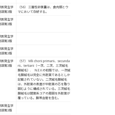
獣医発生学
（56） 三層性卵黄囊は、食肉類とウ
用語第3版
マにおいて存続する。
獣医発生学
用語第3版
獣医発生学
用語第3版
獣医発生学
用語第3版
獣医発生学
（57） Villi chorii primarii、secunda
用語第3版
rii、tertiarii（一次、二次、三次絨毛
膜絨毛）. N.E.V.の初版では、一次絨
毛膜絨毛は完全に外胚葉であるとしか
記載されていない。二次絨毛膜絨毛
は、外胚葉の表面が中胚葉の芯を取り
囲むように構成されている。三次絨毛
膜絨毛は間葉系コアの周囲を外胚葉が
覆っている。臍帯血管を含む。
獣医発生学
用語第3版