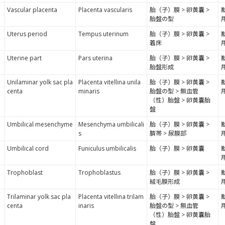
Vascular placenta
Placenta vascularis
胎（子）膜 > 卵黄囊 >
胎盤の型
Uterus period
Tempus uterinum
胎（子）膜 > 卵黄囊 >
着床
Uterine part
Pars uterina
胎（子）膜 > 卵黄囊 >
胎盤形成
Unilaminar yolk sac pla
Placenta vitellina unila
胎（子）膜 > 卵黄囊 >
centa
minaris
胎盤の型 > 無血管
（性）胎盤 > 卵黄囊胎
盤
Umbilical mesenchyme
Mesenchyma umbilicali
胎（子）膜 > 卵黄囊 >
s
臍帯 > 尿膜部
Umbilical cord
Funiculus umbilicalis
胎（子）膜 > 卵黄囊
Trophoblast
Trophoblastus
胎（子）膜 > 卵黄囊 >
絨毛膜形成
Trilaminar yolk sac pla
Placenta vitellina trilam
胎（子）膜 > 卵黄囊 >
centa
inaris
胎盤の型 > 無血管
（性）胎盤 > 卵黄囊胎
盤