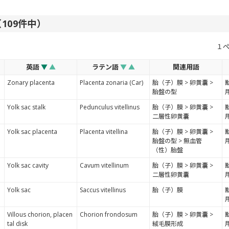
件（109件中）
１
英語
▼
▲
ラテン語
▼
▲
関連用語
Zonary placenta
Placenta zonaria (Car)
胎（子）膜 > 卵黄囊 >
胎盤の型
Yolk sac stalk
Pedunculus vitellinus
胎（子）膜 > 卵黄囊 >
二層性卵黄囊
Yolk sac placenta
Placenta vitellina
胎（子）膜 > 卵黄囊 >
胎盤の型 > 無血管
（性）胎盤
Yolk sac cavity
Cavum vitellinum
胎（子）膜 > 卵黄囊 >
二層性卵黄囊
Yolk sac
Saccus vitellinus
胎（子）膜
Villous chorion, placen
Chorion frondosum
胎（子）膜 > 卵黄囊 >
tal disk
絨毛膜形成