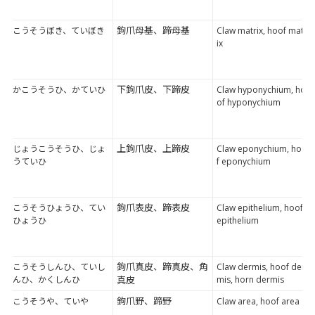
鉤爪母基、蹄母基
こうそうぼき、ていぼき
Claw matrix, hoof matr
ix
下鉤爪皮、下蹄皮
かこうそうひ、かていひ
Claw hyponychium, ho
of hyponychium
上鉤爪皮、上蹄皮
じょうこうそうひ、じょ
Claw eponychium, hoo
うていひ
f eponychium
鉤爪表皮、蹄表皮
こうそうひょうひ、てい
Claw epithelium, hoof
ひょうひ
epithelium
鉤爪真皮、蹄真皮、角
こうそうしんひ、ていし
Claw dermis, hoof der
んひ、かくしんひ
真皮
mis, horn dermis
鉤爪野、蹄野
こうそうや、ていや
Claw area, hoof area