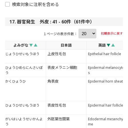
検索対象に注釈を含める
17. 器官発生 外皮 : 41 - 60件（61件中）
初期表示に戻す
１ページの表示件数：
よみがな
▼
▲
日本語
英語
▼
▲
上皮性毛包
じょうひせいもうほう
Epithelial hair follicle
表皮メラニン細胞
ひょうひめらにんさいぼ
Epidermal melanocyte
う
s
角表皮
かくひょうひ
Epidermal horn sheath
表皮性毛包
ひょうひせいもうほう
Epidermal hair follicle
外胚葉性間葉
がいはいようせいかんよ
Edodermal mesenchy
う
me