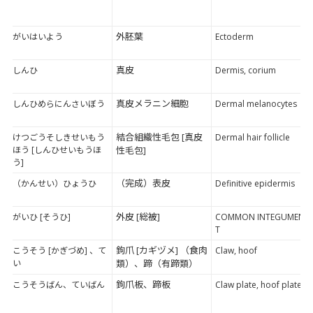
外胚葉
がいはいよう
Ectoderm
真皮
しんひ
Dermis, corium
真皮メラニン細胞
しんひめらにんさいぼう
Dermal melanocytes
結合組織性毛包 [真皮
けつごうそしきせいもう
Dermal hair follicle
ほう [しんひせいもうほ
性毛包]
う]
（完成）表皮
（かんせい）ひょうひ
Definitive epidermis
外皮 [総被]
がいひ [そうひ]
COMMON INTEGUMEN
T
鉤爪 [カギヅメ] （食肉
こうそう [かぎづめ] 、て
Claw, hoof
い
類）、蹄（有蹄類）
鉤爪板、蹄板
こうそうばん、ていばん
Claw plate, hoof plate