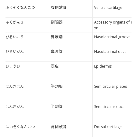
腹側軟骨
ふくそくなんこつ
Ventral cartilage
副眼器
ふくがんき
Accessory organs of e
ye
鼻涙溝
びるいこう
Nasolacrimal groove
鼻涙管
びるいかん
Nasolacrimal duct
表皮
ひょうひ
Epidermis
半規板
はんきばん
Semicircular plates
半規管
はんきかん
Semicircular duct
背側軟骨
はいそくなんこつ
Dorsal cartilage