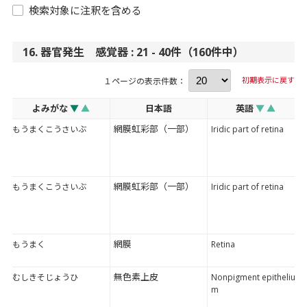
検索対象に注釈を含める
16. 器官発生 感覚器 : 21 - 40件（160件中）
初期表示に戻す
１ページの表示件数：
よみがな
▼
▲
日本語
英語
▼
▲
網膜虹彩部（一部）
もうまくこうさいぶ
Iridic part of retina
網膜虹彩部（一部）
もうまくこうさいぶ
Iridic part of retina
網膜
もうまく
Retina
無色素上皮
むしきそじょうひ
Nonpigment epitheliu
m