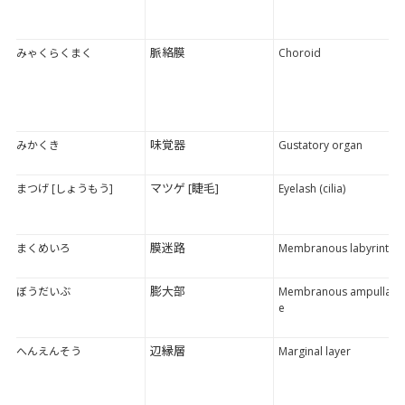
脈絡膜
みゃくらくまく
Choroid
味覚器
みかくき
Gustatory organ
マツゲ [睫毛]
まつげ [しょうもう]
Eyelash (cilia)
膜迷路
まくめいろ
Membranous labyrinth
膨大部
ぼうだいぶ
Membranous ampulla
e
辺縁層
へんえんそう
Marginal layer