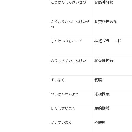
交感神経節
こうかんしんけいせつ
副交感神経節
ふくこうかんしんけいせ
つ
神経プラコード
しんけいぷらこーど
脳脊髄神経
のうせきずいしんけい
髄膜
ずいまく
椎板間葉
ついばんかんよう
原始髄膜
げんしずいまく
外髄膜
がいずいまく