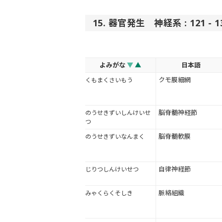
15. 器官発生 神経系 : 121 -
よみがな
▼
▲
日本語
クモ膜細網
くもまくさいもう
脳脊髄神経節
のうせきずいしんけいせ
つ
脳脊髄軟膜
のうせきずいなんまく
自律神経節
じりつしんけいせつ
脈絡組織
みゃくらくそしき