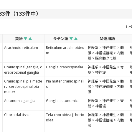
 133件（133件中）
１
英語
▼
▲
ラテン語
▼
▲
関連用語
Arachnoid reticulum
Reticulum arachnoideu
神経系 > 神経発生 > 髄
m
膜 > 神経堤組織 > 内髄
膜 > 脳脊髄クモ膜
Craniospinal ganglia, c
Ganglia craniospinalia
神経系 > 神経発生 > 脊
erebrospinal ganglia
髄 > 神経堤
Craniospinal pia matte
Pia mater craniospinali
神経系 > 神経発生 > 髄
r，cerebrospinal pia
s
膜 > 神経堤組織 > 内髄
matter
膜
Autonomic ganglia
Ganglia autonomica
神経系 > 神経発生 > 脊
髄 > 神経堤
Choroidal tissue
Tela choroidea [chorio
神経系 > 神経発生 > 髄
idea]
膜 > 神経堤組織 > 内髄
膜