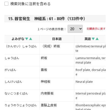
検索対象に注釈を含める
15. 器官発生 神経系 : 61 - 80件（133件中）
初期表示に戻す
１ページの表示件数：
よみがな
▼
▲
日本語
英語
▼
▲
（完成）終板
（かんせい）しゅうばん
(definitive) terminal pla
te
終板
しゅうばん
Lamina terminalis, ter
minal plate
蓋板
がいばん
Roof plate, dorsal plat
e
神経板
しんけいばん
Neural plate
内骨膜板
ないこつまくばん
Internal periosteal plat
e
菱脳上皮板
りょうのうじょうひばん
Rhombencephalic epit
helial plate