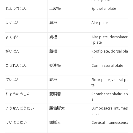
上皮板
じょうひばん
Epithelial plate
翼板
よくばん
Alar plate
翼板
よくばん
Alar plate, dorsolatera
l plate
蓋板
がいばん
Roof plate, dorsal plat
e
交連板
こうれんばん
Commissural plate
底板
ていばん
Floor plate, ventral pla
te
菱脳唇
りょうのうしん
Rhombencephalic labi
a
腰仙膨大
ようせんぼうだい
Lumbosacral intumesc
ence
頸膨大
けいぼうだい
Cervical intumescence