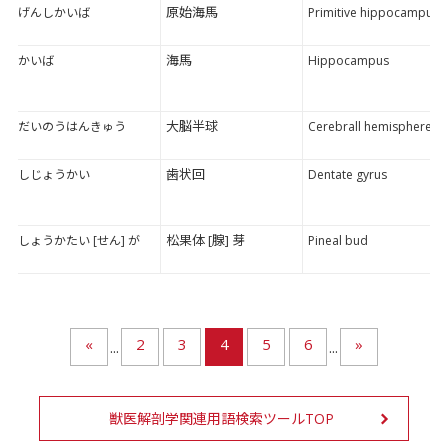
原始海馬
げんしかいば
Primitive hippocampus
海馬
かいば
Hippocampus
大脳半球
だいのうはんきゅう
Cerebrall hemisphere
歯状回
しじょうかい
Dentate gyrus
松果体 [腺] 芽
しょうかたい [せん] が
Pineal bud
«
2
3
4
5
6
»
...
...
獣医解剖学関連用語検索ツールTOP