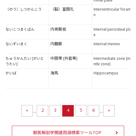
minal plate
（脳）室間孔
（のう）しつかんこう
Interventricular forame
n
内骨膜板
ないこつまくばん
Internal periosteal plat
e
内髄膜
ないずいまく
Internal meninx
中間帯 [外套帯]
ちゅうかんたい [がいと
Intermediate zone [ma
うたい]
ntle zone]
海馬
かいば
Hippocampus
«
2
3
4
5
6
»
...
...
獣医解剖学関連用語検索ツールTOP