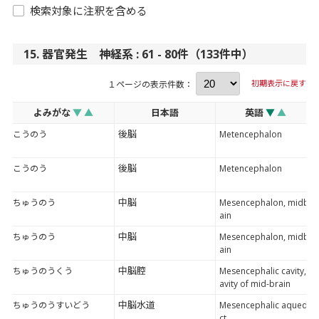
検索対象に注釈を含める
15. 器官発生 神経系 : 61 - 80件（133件中）
初期表示に戻す
１ページの表示件数：
よみがな
▼
▲
日本語
英語
▼
▲
後脳
こうのう
Metencephalon
後脳
こうのう
Metencephalon
中脳
ちゅうのう
Mesencephalon, midbr
ain
中脳
ちゅうのう
Mesencephalon, midbr
ain
中脳腔
ちゅうのうくう
Mesencephalic cavity, c
avity of mid-brain
中脳水道
ちゅうのうすいどう
Mesencephalic aquedu
ct