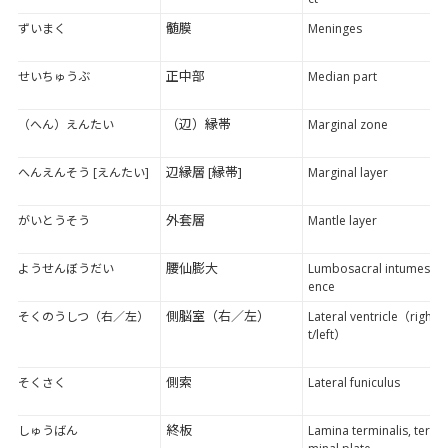
髄膜
ずいまく
Meninges
正中部
せいちゅうぶ
Median part
（辺）縁帯
（へん）えんたい
Marginal zone
辺縁層 [縁帯]
へんえんそう [えんたい]
Marginal layer
外套層
がいとうそう
Mantle layer
腰仙膨大
ようせんぼうだい
Lumbosacral intumesc
ence
側脳室（右／左）
そくのうしつ（右／左）
Lateral ventricle（righ
t/left）
側索
そくさく
Lateral funiculus
終板
しゅうばん
Lamina terminalis, ter