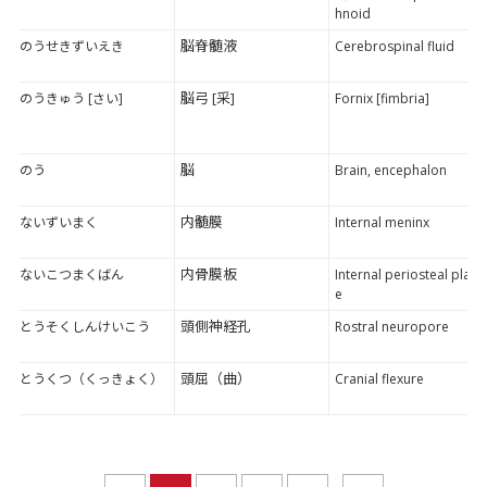
hnoid
脳脊髄液
のうせきずいえき
Cerebrospinal fluid
脳弓 [采]
のうきゅう [さい]
Fornix [fimbria]
脳
のう
Brain, encephalon
内髄膜
ないずいまく
Internal meninx
内骨膜板
ないこつまくばん
Internal periosteal plat
e
頭側神経孔
とうそくしんけいこう
Rostral neuropore
頭屈（曲）
とうくつ（くっきょく）
Cranial flexure