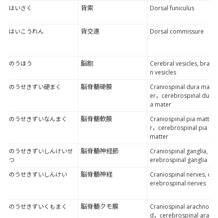
背索
はいさく
Dorsal funiculus
背交連
はいこうれん
Dorsal commissure
脳胞
のうほう
Cerebral vesicles, brai
n vesicles
脳脊髄硬膜
のうせきずい硬まく
Craniospinal dura mat
er，cerebrospinal dur
a mater
脳脊髄軟膜
のうせきずいなんまく
Craniospinal pia matte
r，cerebrospinal pia
matter
脳脊髄神経節
のうせきずいしんけいせ
Craniospinal ganglia, c
つ
erebrospinal ganglia
脳脊髄神経
のうせきずいしんけい
Craniospinal nerves, c
erebrospinal nerves
脳脊髄クモ膜
のうせきずいくもまく
Craniospinal arachnoi
d，cerebrospinal arac