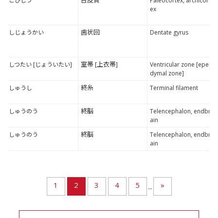
こひしつ
Paleocortex, archicort
ex
歯状回
しじょうかい
Dentate gyrus
室帯 [上衣帯]
しつたい [じょういたい]
Ventricular zone [epen
dymal zone]
終糸
しゅうし
Terminal filament
終脳
しゅうのう
Telencephalon, endbr
ain
終脳
しゅうのう
Telencephalon, endbr
ain
1
2
3
4
5
»
...