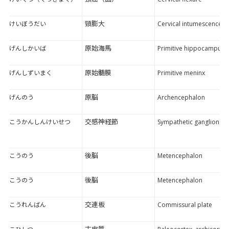
頸膨大
けいぼうだい
Cervical intumescence
原始海馬
げんしかいば
Primitive hippocampus
原始髄膜
げんしずいまく
Primitive meninx
原脳
げんのう
Archencephalon
交感神経節
こうかんしんけいせつ
Sympathetic ganglion
後脳
こうのう
Metencephalon
後脳
こうのう
Metencephalon
交連板
こうれんばん
Commissural plate
古皮質