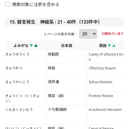
検索対象に注釈を含める
15. 器官発生 神経系 : 21 - 40件（133件中）
初期表示に戻す
１ページの表示件数：
よみがな
▼
▲
日本語
英語
▼
▲
嗅脳腔
きゅうのうくう
Cavity of olfactory brai
n
嗅裂
きゅうれつ
Olfactory fissure
境界溝
きょうかいこう
Sulcus limitans
橋屈（曲）
きょうくつ（くっきょ
Pontine flexure
く）
クモ膜細網
くもまくさいもう
Arachnoid reticulum
頸屈（曲）
けいくつ（くっきょく）
Cervical flexure