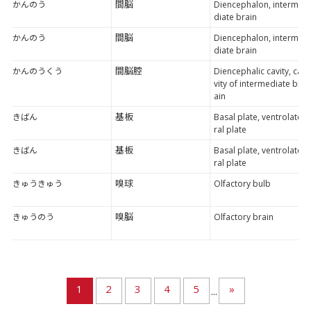
間脳
かんのう
Diencephalon, interme
diate brain
間脳
かんのう
Diencephalon, interme
diate brain
間脳腔
かんのうくう
Diencephalic cavity, ca
vity of intermediate br
ain
基板
きばん
Basal plate, ventrolate
ral plate
基板
きばん
Basal plate, ventrolate
ral plate
嗅球
きゅうきゅう
Olfactory bulb
嗅脳
きゅうのう
Olfactory brain
1
2
3
4
5
»
...