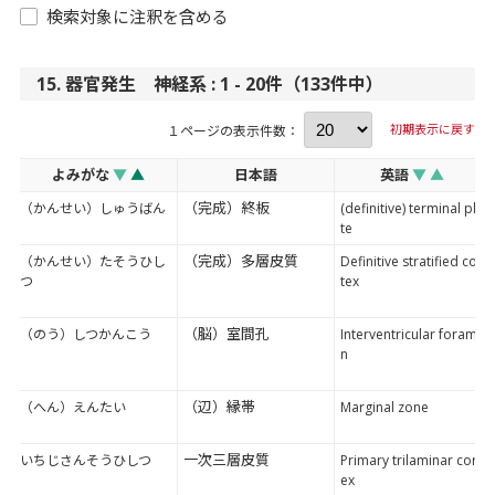
検索対象に注釈を含める
15. 器官発生 神経系 : 1 - 20件（133件中）
初期表示に戻す
１ページの表示件数：
よみがな
▼
▲
日本語
英語
▼
▲
（完成）終板
（かんせい）しゅうばん
(definitive) terminal pla
te
（完成）多層皮質
（かんせい）たそうひし
Definitive stratified cor
つ
tex
（脳）室間孔
（のう）しつかんこう
Interventricular forame
n
（辺）縁帯
（へん）えんたい
Marginal zone
一次三層皮質
いちじさんそうひしつ
Primary trilaminar cort
ex