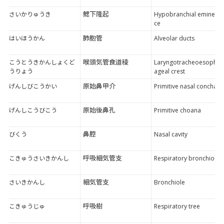
鰓下隆起
さいかりゅうき
Hypobranchial eminen
ce
肺胞管
はいほうかん
Alveolar ducts
喉頭気管食道稜
こうとうきかんしょくど
Laryngotracheoesoph
うりょう
ageal crest
原始鼻甲介
げんしびこうかい
Primitive nasal concha
原始後鼻孔
げんしこうびこう
Primitive choana
鼻腔
びくう
Nasal cavity
呼吸細気管支
こきゅうさいきかんし
Respiratory bronchiole
細気管支
さいきかんし
Bronchiole
呼吸樹
こきゅうじゅ
Respiratory tree