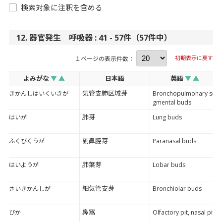
検索対象に注釈を含める
12. 器官発生 呼吸器 : 41 - 57件（57件中）
初期表示に戻す
１ページの表示件数：
よみがな
▼
▲
日本語
英語
▼
▲
気管支肺区域芽
きかんしはいくいきが
Bronchopulmonary se
gmental buds
肺芽
はいが
Lung buds
副鼻腔芽
ふくびくうが
Paranasal buds
肺葉芽
はいようが
Lobar buds
細気管支芽
さいきかんしが
Bronchiolar buds
鼻窩
びか
Olfactory pit, nasal pit