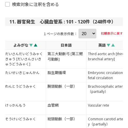
検索対象に注釈を含める
11. 器官発生 心臓血管系 : 101 - 120件（248件中）
初期表示に戻す
１ページの表示件数：
よみがな
▼
▲
日本語
英語
▼
▲
第三大動脈弓 [第三鰓
だいさんだいどうみゃく
Third aortic arch [third
きゅう [だいさんさいき
弓動脈]
branchial artery]
ゅうどうみゃく]
胎生期循環
たいせいきじゅんかん
Embryonic circulation,
fetal circulation
腕頭動脈（一部）
わんとうどうみゃく
Brachiocephalic artery
（partially）
血管網
けっかんもう
Vascular rete
総頸動脈（一部）
そうけいどうみゃく
Common carotid arter
y（partially）