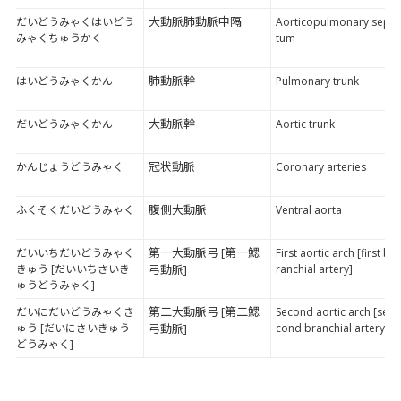
大動脈肺動脈中隔
だいどうみゃくはいどう
Aorticopulmonary sep
みゃくちゅうかく
tum
肺動脈幹
はいどうみゃくかん
Pulmonary trunk
大動脈幹
だいどうみゃくかん
Aortic trunk
冠状動脈
かんじょうどうみゃく
Coronary arteries
腹側大動脈
ふくそくだいどうみゃく
Ventral aorta
第一大動脈弓 [第一鰓
だいいちだいどうみゃく
First aortic arch [first b
きゅう [だいいちさいき
弓動脈]
ranchial artery]
ゅうどうみゃく]
第二大動脈弓 [第二鰓
だいにだいどうみゃくき
Second aortic arch [se
ゅう [だいにさいきゅう
弓動脈]
cond branchial artery]
どうみゃく]