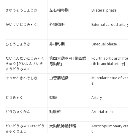
左右相称期
さゆうそうしょうき
Bilateral phase
外頸動脈
がいけいどうみゃく
External carotid artery
非相称期
ひそうしょうき
Unequal phase
第四大動脈弓 [第四鰓
だいよんだいどうみゃく
Fourth aortic arch [fou
きゅう [だいよんさいき
弓動脈]
rth branchial artery]
ゅうどうみゃく]
血管筋組織
けっかんきんそしき
Muscular tissue of vess
el
動脈
どうみゃく
Artery
動脈幹
どうみゃくかん
Arterial trunk
大動脈肺動脈稜
だいどうみゃくはいどう
Aorticopulmonary cres
みゃくりょう
t