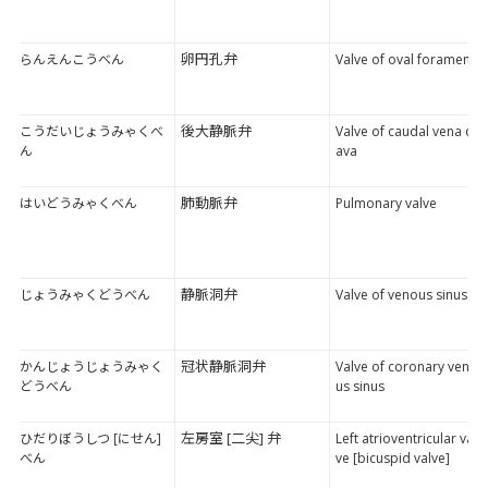
卵円孔弁
らんえんこうべん
Valve of oval foramen
後大静脈弁
こうだいじょうみゃくべ
Valve of caudal vena c
ん
ava
肺動脈弁
はいどうみゃくべん
Pulmonary valve
静脈洞弁
じょうみゃくどうべん
Valve of venous sinus
冠状静脈洞弁
かんじょうじょうみゃく
Valve of coronary veno
どうべん
us sinus
左房室 [二尖] 弁
ひだりぼうしつ [にせん]
Left atrioventricular val
べん
ve [bicuspid valve]