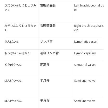
左腕頭静脈
ひだりわんとうじょうみ
Left brachiocephalic ve
ゃく
in
右腕頭静脈
みぎわんとうじょうみゃ
Right brachiocephalic v
く
ein
リンパ管
りんぱかん
Lymphatic vessel
毛細リンパ管
もうさいりんぱかん
Lymph capillary
洞房弁
どうぼうべん
Sinoatrial valves
半月弁
はんげつべん
Semilunar valve
半月弁
はんげつべん
Semilunar valve