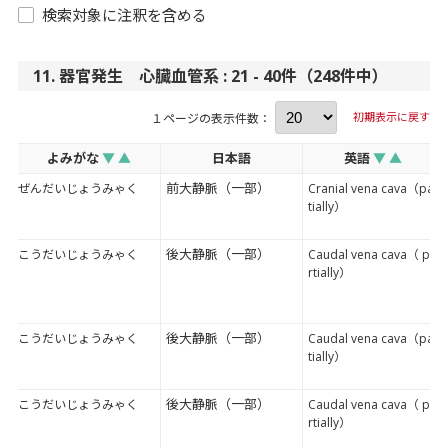
検索対象に注釈を含める
11. 器官発生 心臓血管系 : 21 - 40件（248件中）
初期表示に戻す
１ページの表示件数：
よみがな
▼
▲
日本語
英語
▼
▲
前大静脈（一部）
ぜんだいじょうみゃく
Cranial vena cava（par
tially）
後大静脈（一部）
こうだいじょうみゃく
Caudal vena cava（ pa
rtially）
後大静脈（一部）
こうだいじょうみゃく
Caudal vena cava（par
tially）
後大静脈（一部）
こうだいじょうみゃく
Caudal vena cava（ pa
rtially）