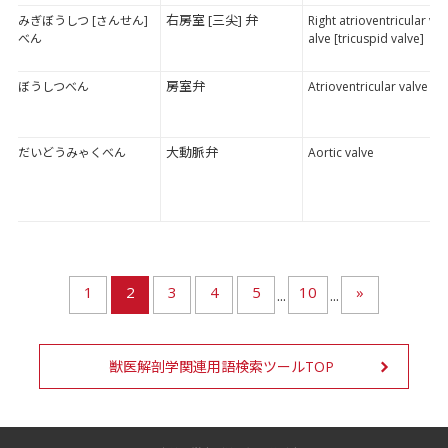
右房室 [三尖] 弁
みぎぼうしつ [さんせん]
Right atrioventricular v
べん
alve [tricuspid valve]
房室弁
ぼうしつべん
Atrioventricular valve
大動脈弁
だいどうみゃくべん
Aortic valve
1
2
3
4
5
10
»
...
...
獣医解剖学関連用語検索ツールTOP