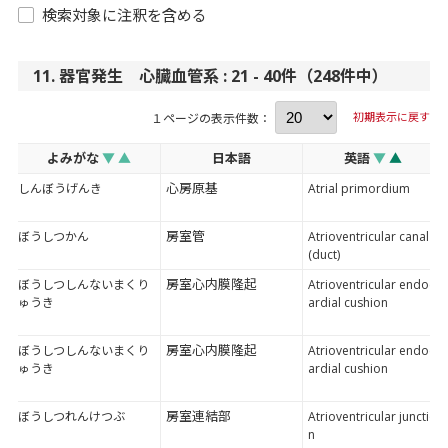
検索対象に注釈を含める
11. 器官発生 心臓血管系 : 21 - 40件（248件中）
初期表示に戻す
１ページの表示件数：
よみがな
▼
▲
日本語
英語
▼
▲
心房原基
しんぼうげんき
Atrial primordium
房室管
ぼうしつかん
Atrioventricular canal
(duct)
房室心内膜隆起
ぼうしつしんないまくり
Atrioventricular endoc
ゅうき
ardial cushion
房室心内膜隆起
ぼうしつしんないまくり
Atrioventricular endoc
ゅうき
ardial cushion
房室連結部
ぼうしつれんけつぶ
Atrioventricular junctio
n