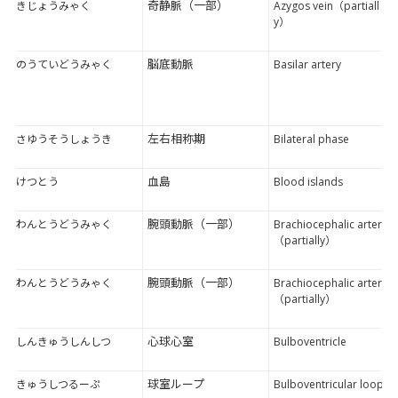
奇静脈（一部）
きじょうみゃく
Azygos vein（partiall
y）
脳底動脈
のうていどうみゃく
Basilar artery
左右相称期
さゆうそうしょうき
Bilateral phase
血島
けつとう
Blood islands
腕頭動脈（一部）
わんとうどうみゃく
Brachiocephalic artery
（partially）
腕頭動脈（一部）
わんとうどうみゃく
Brachiocephalic artery
（partially）
心球心室
しんきゅうしんしつ
Bulboventricle
球室ループ
きゅうしつるーぷ
Bulboventricular loop