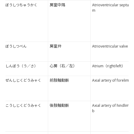
房室中隔
ぼうしつちゅうかく
Atrioventricular septu
m
房室弁
ぼうしつべん
Atrioventricular valve
心房（右／左）
しんぼう（う／さ）
Atrium（right/left）
前肢軸動脈
ぜんしじくどうみゃく
Axial artery of forelimb
後肢軸動脈
こうしじくどうみゃく
Axial artery of hindlim
b