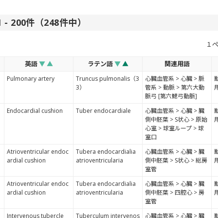
 - 200件（248件中）
１
英語
▼
▲
ラテン語
▼
▲
関連用語
Pulmonary artery
Truncus pulmonalis（3
心臓血管系 > 心臓 > 脈
3）
管系 > 動脈 > 第六大動
脈弓 [第六鰓弓動脈]
Endocardial cushion
Tuber endocardiale
心臓血管系 > 心臓 > 臓
側中胚葉 > S状心 > 原始
心室 > 球室ループ > 球
室口
Atrioventricular endoc
Tubera endocardialia
心臓血管系 > 心臓 > 臓
ardial cushion
atrioventricularia
側中胚葉 > S状心 > 総房
室管
Atrioventricular endoc
Tubera endocardialia
心臓血管系 > 心臓 > 臓
ardial cushion
atrioventricularia
側中胚葉 > 四腔心 > 房
室管
Intervenous tubercle
Tuberculum intervenos
心臓血管系 > 心臓 > 臓