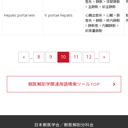
管系 > 静脈 > 体壁静脈
> 主静脈 > 前主静脈
Hepatic portal vein
V. portae hepatis
心臓血管系 > 心臓 > 脈
管系 > 静脈 > 胚内静脈
> 静脈管 > 内臓静脈 >
卵黄囊静脈
«
8
9
10
11
12
»
...
...
獣医解剖学関連用語検索ツールTOP
日本獣医学会／獣医解剖分科会