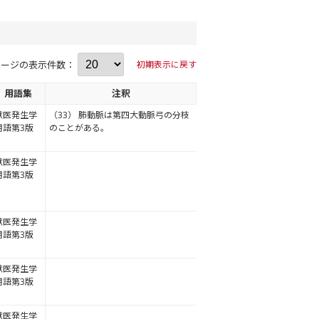
ページの表示件数：
初期表示に戻す
用語集
注釈
獣医発生学
（33） 肺動脈は第四大動脈弓の分枝
用語第3版
のことがある。
獣医発生学
用語第3版
獣医発生学
用語第3版
獣医発生学
用語第3版
獣医発生学