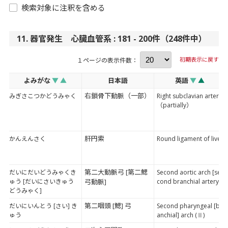
検索対象に注釈を含める
11. 器官発生 心臓血管系 : 181 - 200件（248件中）
初期表示に戻す
１ページの表示件数：
よみがな
▼
▲
日本語
英語
▼
▲
右鎖骨下動脈（一部）
みぎさこつかどうみゃく
Right subclavian artery
（partially）
肝円索
かんえんさく
Round ligament of liver
第二大動脈弓 [第二鰓
だいにだいどうみゃくき
Second aortic arch [se
ゅう [だいにさいきゅう
弓動脈]
cond branchial artery]
どうみゃく]
第二咽頭 [鰓] 弓
だいにいんとう [さい] き
Second pharyngeal [br
ゅう
anchial] arch (Ⅱ)