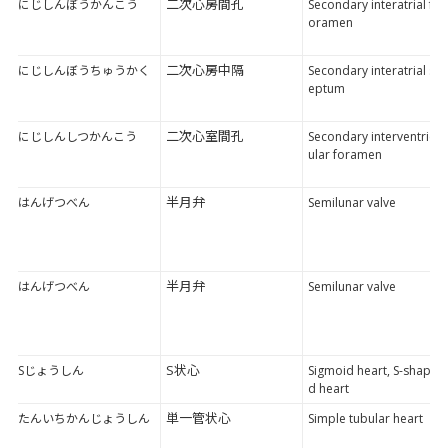
二次心房間孔
にじしんぼうかんこう
Secondary interatrial f
oramen
二次心房中隔
にじしんぼうちゅうかく
Secondary interatrial s
eptum
二次心室間孔
にじしんしつかんこう
Secondary interventric
ular foramen
半月弁
はんげつべん
Semilunar valve
半月弁
はんげつべん
Semilunar valve
S状心
Sじょうしん
Sigmoid heart, S-shape
d heart
単一管状心
たんいちかんじょうしん
Simple tubular heart