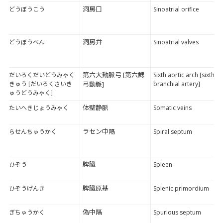
洞房口
どうぼうこう
Sinoatrial orifice
洞房弁
どうぼうべん
Sinoatrial valves
第六大動脈弓 [第六鰓
だいろくだいどうみゃく
Sixth aortic arch [sixth
きゅう [だいろくさいき
弓動脈]
branchial artery]
ゅうどうみゃく]
体壁静脈
たいへきじょうみゃく
Somatic veins
ラセン中隔
らせんちゅうかく
Spiral septum
脾臓
ひぞう
Spleen
脾臓原基
ひぞうげんき
Splenic primordium
偽中隔
ぎちゅうかく
Spurious septum