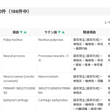
120件（186件中）
１
英語
▼
▲
ラテン語
▼
▲
関連用語
Pulpy nucleus
Nucleus pulposus
器官発生 [器官形成] >
骨格系 > 軸骨格 > 脊柱
> 椎間円板
Neural process
Processus neuralis（1
器官発生 [器官形成] >
3）
骨格系 > 軸骨格 > 脊柱
> 椎板 > 椎骨 > 骨性椎
骨
Neurocranium [cerebr
Neurocranium
器官発生 [器官形成] >
ocranium]
骨格系 > 軸骨格 > 頭蓋
PRIMARY SKELETOGENE
SKELETOGENESIS PRIMA
器官発生 [器官形成] >
SIS
RIA
骨格系
Epihyoid cartilage
Cartilago epihyoidea
器官発生 [器官形成] >
骨格系 > 軸骨格 > 頭蓋
> 内臓頭蓋 > 咽頭 [鰓]