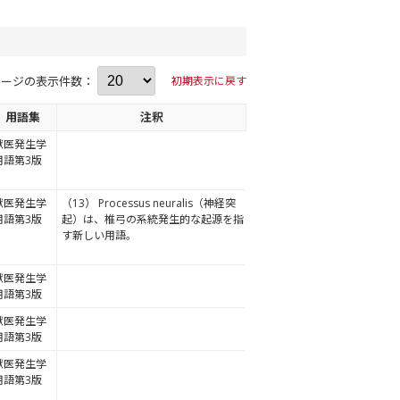
ページの表示件数：
初期表示に戻す
用語集
注釈
獣医発生学
用語第3版
獣医発生学
（13） Processus neuralis（神経突
用語第3版
起）は、椎弓の系統発生的な起源を指
す新しい用語。
獣医発生学
用語第3版
獣医発生学
用語第3版
獣医発生学
用語第3版