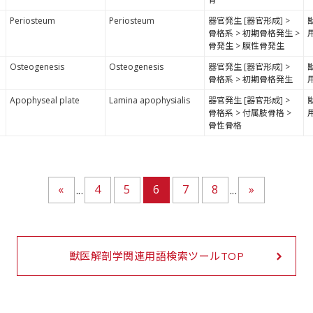
Periosteum
Periosteum
器官発生 [器官形成] >
骨格系 > 初期骨格発生 >
骨発生 > 膜性骨発生
Osteogenesis
Osteogenesis
器官発生 [器官形成] >
骨格系 > 初期骨格発生
Apophyseal plate
Lamina apophysialis
器官発生 [器官形成] >
骨格系 > 付属肢骨格 >
骨性骨格
«
4
5
6
7
8
»
...
...
獣医解剖学関連用語検索ツールTOP