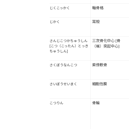
軸骨格
じくこっかく
耳殻
じかく
三次骨化中心 [骨
さんじこつかちゅうしん
[こつ（こったん）とっき
（端）突起中心]
ちゅうしん]
索傍軟骨
さくぼうなんこつ
細胞性膜
さいぼうせいまく
骨輪
こつりん