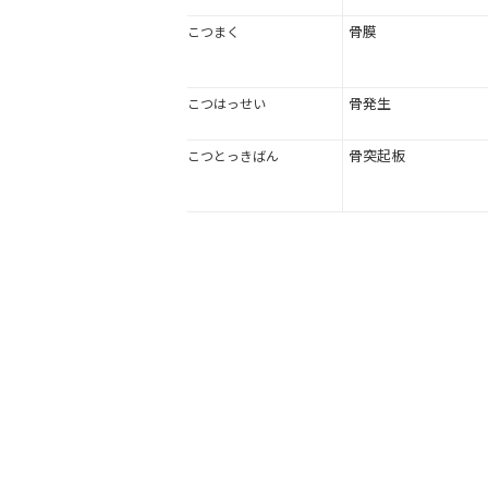
骨膜
こつまく
骨発生
こつはっせい
骨突起板
こつとっきばん