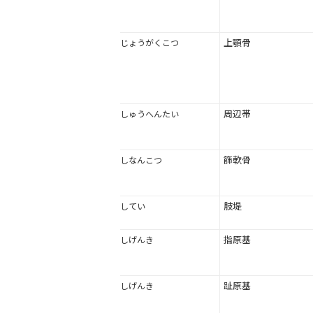
上顎骨
じょうがくこつ
周辺帯
しゅうへんたい
篩軟骨
しなんこつ
肢堤
してい
指原基
しげんき
趾原基
しげんき