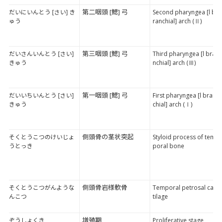
第二咽頭 [鰓] 弓
だいにいんとう [さい] き
Second pharyngea [l b
ゅう
ranchial] arch (Ⅱ)
第三咽頭 [鰓] 弓
だいさんいんとう [さい]
Third pharyngea [l bra
きゅう
nchial] arch (Ⅲ)
第一咽頭 [鰓] 弓
だいいちいんとう [さい]
First pharyngea [l bran
きゅう
chial] arch (Ⅰ)
側頭骨の茎状突起
そくとうこつのけいじょ
Styloid process of tem
うとっき
poral bone
側頭骨岩様軟骨
そくとうこつがんような
Temporal petrosal car
んこつ
tilage
増殖期
ぞうしょくき
Proliferative stage