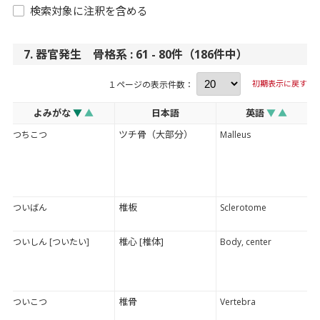
検索対象に注釈を含める
7. 器官発生 骨格系 : 61 - 80件（186件中）
初期表示に戻す
１ページの表示件数：
よみがな
▼
▲
日本語
英語
▼
▲
ツチ骨（大部分）
つちこつ
Malleus
椎板
ついばん
Sclerotome
椎心 [椎体]
ついしん [ついたい]
Body, center
椎骨
ついこつ
Vertebra