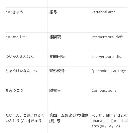
椎弓
ついきゅう
Vertebral arch
椎間裂
ついかんれつ
Intervertebral cleft
椎間円板
ついかんえんばん
Intervertebral disc
蝶形軟骨
ちょうけいなんこつ
Sphenoidal cartilage
緻密骨
ちみつこつ
Compact bone
第四、五および六咽頭
だいよん、ごおよびろく
Fourth，fifth and sixth
いんとう [さい] きゅう
[鰓] 弓
pharyngeal [branchial]
arch (Ⅳ，Ⅴ，Ⅵ)