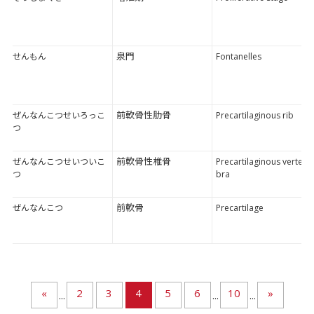
泉門
せんもん
Fontanelles
前軟骨性肋骨
ぜんなんこつせいろっこ
Precartilaginous rib
つ
前軟骨性椎骨
ぜんなんこつせいついこ
Precartilaginous verte
つ
bra
前軟骨
ぜんなんこつ
Precartilage
«
2
3
4
5
6
10
»
...
...
...