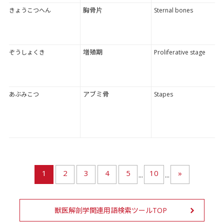
胸骨片
きょうこつへん
Sternal bones
増殖期
ぞうしょくき
Proliferative stage
アブミ骨
あぶみこつ
Stapes
1
2
3
4
5
10
»
...
...
獣医解剖学関連用語検索ツールTOP