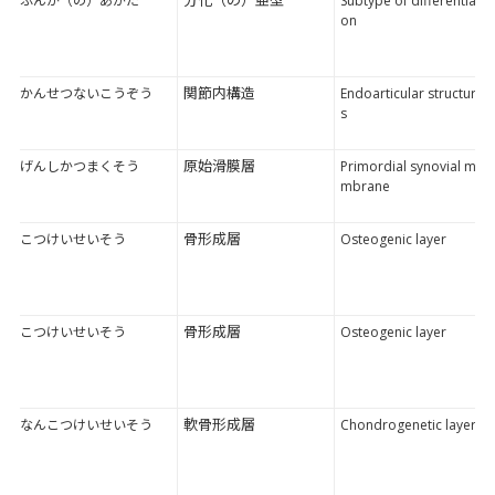
ぶんか（の）あがた
Subtype of differentiati
on
関節内構造
かんせつないこうぞう
Endoarticular structure
s
原始滑膜層
げんしかつまくそう
Primordial synovial me
mbrane
骨形成層
こつけいせいそう
Osteogenic layer
骨形成層
こつけいせいそう
Osteogenic layer
軟骨形成層
なんこつけいせいそう
Chondrogenetic layer