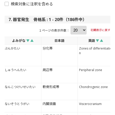
検索対象に注釈を含める
7. 器官発生 骨格系 : 1 - 20件（186件中）
初期表示に戻す
１ページの表示件数：
よみがな
▼
▲
日本語
英語
▼
▲
分化帯
ぶんかたい
Zones of differentiatio
n
周辺帯
しゅうへんたい
Peripheral zone
軟骨形成帯
なんこつけいせいたい
Chondrogenic zone
内臓頭蓋
ないぞうとうがい
Viscerocranium