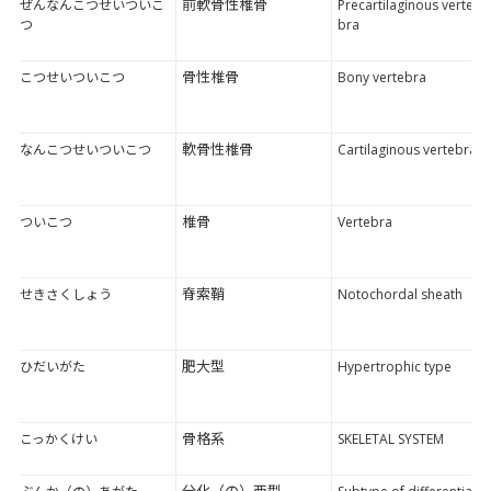
前軟骨性椎骨
ぜんなんこつせいついこ
Precartilaginous verte
つ
bra
骨性椎骨
こつせいついこつ
Bony vertebra
軟骨性椎骨
なんこつせいついこつ
Cartilaginous vertebra
椎骨
ついこつ
Vertebra
脊索鞘
せきさくしょう
Notochordal sheath
肥大型
ひだいがた
Hypertrophic type
骨格系
こっかくけい
SKELETAL SYSTEM
分化（の）亜型