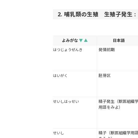
2. 哺乳類の生殖 生殖子発生 : 2
よみがな
▼
▲
日本語
発情前期
はつじょうぜんき
胚芽区
はいがく
精子発生（獣医組織
せいしはっせい
用語をみよ）
精子（獣医組織学用
せいし