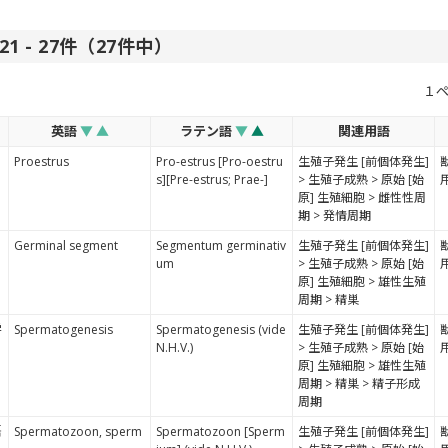
1 - 27件（27件中）
１
英語
▼
▲
ラテン語
▼
▲
関連用語
Proestrus
Pro-estrus [Pro-oestru
生殖子発生 [前個体発生]
s][Pre-estrus; Prae-]
> 生殖子成熟 > 原始 [始
原] 生殖細胞 > 雌性性周
期 > 発情周期
Germinal segment
Segmentum germinativ
生殖子発生 [前個体発生]
um
> 生殖子成熟 > 原始 [始
原] 生殖細胞 > 雄性生殖
周期 > 精巣
学
Spermatogenesis
Spermatogenesis (vide
生殖子発生 [前個体発生]
N.H.V.)
> 生殖子成熟 > 原始 [始
原] 生殖細胞 > 雄性生殖
周期 > 精巣 > 精子形成
周期
語
Spermatozoon, sperm
Spermatozoon [Sperm
生殖子発生 [前個体発生]