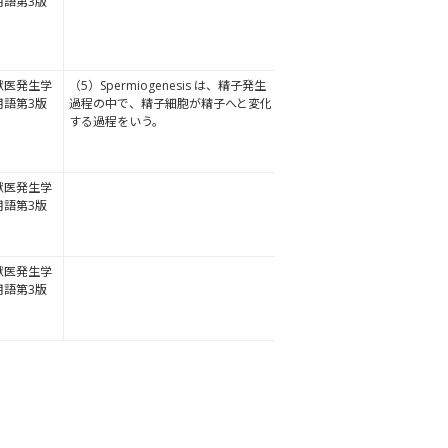
用語第3版
獣医発生学
（5）Spermiogenesis は、精子発生
用語第3版
過程の中で、精子細胞が精子へと変化
する過程をいう。
獣医発生学
用語第3版
獣医発生学
用語第3版