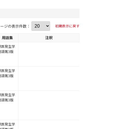
ページの表示件数：
初期表示に戻す
用語集
注釈
獣医発生学
用語第3版
獣医発生学
用語第3版
獣医発生学
用語第3版
獣医発生学