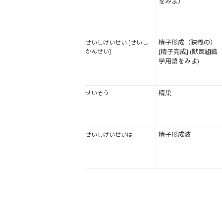
をみよ）
精子形成（狭義の）
せいしけいせい [せいし
かんせい]
[精子完成] (獣医組織
学用語をみよ)
精巣
せいそう
精子形成波
せいしけいせいは