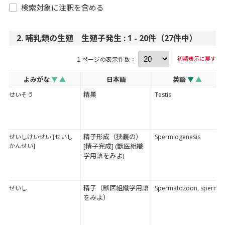
検索対象に注釈を含める
2. 哺乳類の生殖 生殖子発生 : 1 - 20件（27件中）
初期表示に戻す
１ページの表示件数：
よみがな
▼
▲
日本語
英語
▼
▲
精巣
せいそう
Testis
精子形成（狭義の）
せいしけいせい [せいし
Spermiogenesis
かんせい]
[精子完成] (獣医組織
学用語をみよ)
精子（獣医組織学用語
せいし
Spermatozoon, sperm
をみよ）