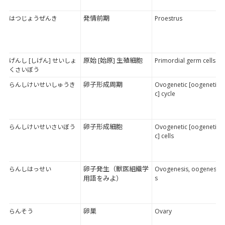
発情前期
はつじょうぜんき
Proestrus
原始 [始原] 生殖細胞
げんし [しげん] せいしょ
Primordial germ cells
くさいぼう
卵子形成周期
らんしけいせいしゅうき
Ovogenetic [oogeneti
c] cycle
卵子形成細胞
らんしけいせいさいぼう
Ovogenetic [oogeneti
c] cells
卵子発生（獣医組織学
らんしはっせい
Ovogenesis, oogenesi
用語をみよ）
s
卵巣
らんそう
Ovary