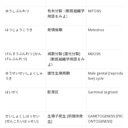
有糸分裂（獣医組織学
ゆうしぶんれつ
MITOSIS
用語をみよ）
発情後期
はつじょうこうき
Metestrus
減数分裂 [還元分裂]
げんすうぶんれつ [かん
MEIOSIS
げんぶんれつ]
（獣医組織学用語をみ
よ）
雄性生殖周期
ゆうせいせいしょくしゅ
Male genital [reproduc
うき
tive] cycle
胚芽区
はいがく
Germinal segment
生殖子発生 [前個体発
せいしょくしはっせい
GAMETOGENESIS [PRO-
[ぜんこたいはっせい]
生]
ONTOGENESIS]