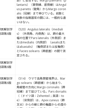
部）と会合する。Margo palmaris（p
lantaris）（掌側縁、底側縁）はAngul
us parietis（壁角）からMargo coron
alis（冠縁）まで伸びている。前肢と
後肢の指端器官の間には、一般的な違
いはない。
獣医解剖学
（520）Angulus lateralis（mediali
用語第6版
s）（外側角、内側角）は、蹄の最大
幅の位置でPars lateralis（外側部）ま
たはmedialis（内側部）（axialisまた
はabaxialis）（軸側部または反軸側）
とFacies solearis（蹄底面）の間で測
定される。
獣医解剖学
用語第6版
獣医解剖学
（514） ウマで各角質壁境界は、Mar
用語第6版
go solearis（蹄底縁）から始まり、
角細管の方向にMargo coronalis（蹄
冠縁）まで延びている。Pars dorsalis
（（ドイツ語：Zehenteil；英語：to
e）（背側部）は、Apex cuneus（蹄
叉尖）からの線と蹄の軸面から45度の