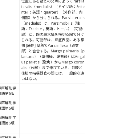
位置にある壁との交点によってPars la
teralis（medialis）（ドイツ語：Seite
nteil；英語：quarter）（外側部、内
側部）から分けられる。Pars lateralis
（medialis）は、Pars mobilis（独
語：Trachte；英語：ヒール）（可動
部）と、蹄の最大幅を横切る線で分け
られる。可動部は、蹄底表面にある掌
側 [底側] 壁角でPars inflexa（蹄支
部）と会合する。Margo palmaris（p
lantaris）（掌側縁、底側縁）はAngul
us parietis（壁角）からMargo coron
alis（冠縁）まで伸びている。前肢と
後肢の指端器官の間には、一般的な違
いはない。
獣医解剖学
用語第6版
獣医解剖学
用語第6版
獣医解剖学
用語第6版
獣医解剖学