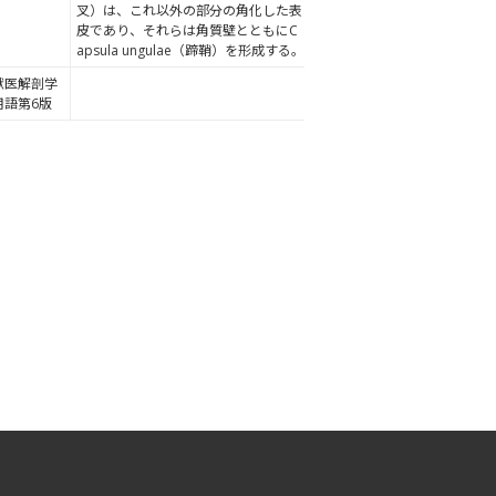
叉）は、これ以外の部分の角化した表
皮であり、それらは角質壁とともにC
apsula ungulae（蹄鞘）を形成する。
獣医解剖学
用語第6版