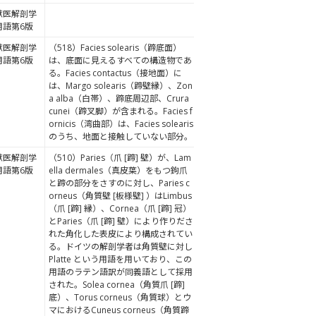
獣医解剖学
用語第6版
獣医解剖学
（518）Facies solearis（蹄底面）
用語第6版
は、底面に見えるすべての構造物であ
る。Facies contactus（接地面）に
は、Margo solearis（蹄壁縁）、Zon
a alba（白帯）、蹄底周辺部、Crura
cunei（蹄叉脚）が含まれる。Facies f
ornicis（湾曲部）は、Facies solearis
のうち、地面と接触していない部分。
獣医解剖学
（510）Paries（爪 [蹄] 壁）が、Lam
用語第6版
ella dermales（真皮葉）をもつ鉤爪
と蹄の部分をさすのに対し、Paries c
orneus（角質壁 [板様壁] ）はLimbus
（爪 [蹄] 縁）、Cornea（爪 [蹄] 冠）
とParies（爪 [蹄] 壁）により作りださ
れた角化した表皮により構成されてい
る。ドイツの解剖学者は角質壁に対し
Platte という用語を用いており、この
用語のラテン語訳が同義語として採用
された。Solea cornea（角質爪 [蹄]
底）、Torus corneus（角質球）とウ
マにおけるCuneus corneus（角質蹄