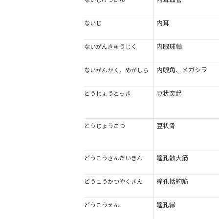
内耳
ないじ
内眼球軸
ないがんきゅうじく
内眼角、メガシラ
ないがんかく、めがしら
豆状突起
とうじょうとっき
豆状骨
とうじょうこつ
瞳孔散大筋
どうこうさんだいきん
瞳孔括約筋
どうこうかつやくきん
瞳孔縁
どうこうえん