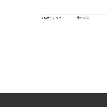
蹄叉表皮
ていさひょうひ