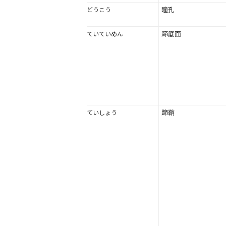
瞳孔
どうこう
蹄底面
ていていめん
蹄鞘
ていしょう