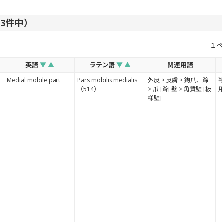
673件中）
１
英語
▼
▲
ラテン語
▼
▲
関連用語
Medial mobile part
Pars mobilis medialis
外皮 > 皮膚 > 鉤爪、蹄
（514）
> 爪 [蹄] 壁 > 角質壁 [板
様壁]