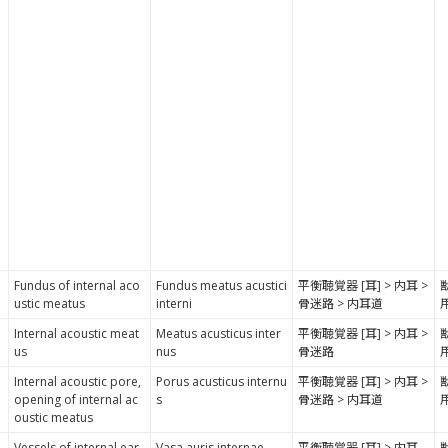
Fundus of internal aco
Fundus meatus acustici
平衡聴覚器 [耳] > 内耳 >
ustic meatus
interni
骨迷路 > 内耳道
Internal acoustic meat
Meatus acusticus inter
平衡聴覚器 [耳] > 内耳 >
us
nus
骨迷路
Internal acoustic pore,
Porus acusticus internu
平衡聴覚器 [耳] > 内耳 >
opening of internal ac
s
骨迷路 > 内耳道
oustic meatus
Vessels of internal ear
Vasa auris internae
平衡聴覚器 [耳] > 内耳