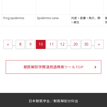
Frog epidermis
Epidermis cunei
外皮 > 皮膚 > 鉤爪、蹄
> 蹄叉
«
8
9
10
11
12
20
30
»
...
...
...
獣医解剖学関連用語検索ツールTOP
日本獣医学会／獣医解剖分科会