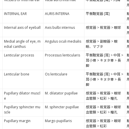
INTERNAL EAR
AURIS INTERNA
平衡聴覚器 [耳]
Internal axis of eyeball
Axis bulbi internus
感覚器 > 視覚器 > 眼球
Medial angle of eye, m
Angulus oculi medialis
感覚器 > 副眼器 > 眼
edial canthus
瞼、マブタ
Lenticular process
Processus lenticularis
平衡聴覚器 [耳] > 中耳 >
耳小骨 > キヌタ骨 > 長
脚
Lenticular bone
Os lenticulare
平衡聴覚器 [耳] > 中耳 >
耳小骨 > キヌタ骨 > 長
脚
Pupillary dilator muscl
M. dilatator pupillae
感覚器 > 視覚器 > 眼球
e
血管膜 > 虹彩 > 瞳孔
Pupillary sphincter mu
M. sphincter pupillae
感覚器 > 視覚器 > 眼球
scle
血管膜 > 虹彩 > 瞳孔
Pupillary margin
Margo pupillaris
感覚器 > 視覚器 > 眼球
血管膜 > 虹彩