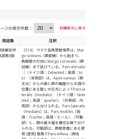
ページの表示件数：
初期表示に戻す
用語集
注釈
獣医解剖学
（514） ウマで各角質壁境界は、Mar
用語第6版
go solearis（蹄底縁）から始まり、
角細管の方向にMargo coronalis（蹄
冠縁）まで延びている。Pars dorsalis
（（ドイツ語：Zehenteil；英語：to
e）（背側部）は、Apex cuneus（蹄
叉尖）からの線と蹄の軸面から45度の
位置にある壁との交点によってPars la
teralis（medialis）（ドイツ語：Seite
nteil；英語：quarter）（外側部、内
側部）から分けられる。Pars lateralis
（medialis）は、Pars mobilis（独
語：Trachte；英語：ヒール）（可動
部）と、蹄の最大幅を横切る線で分け
られる。可動部は、蹄底表面にある掌
側 [底側] 壁角でPars inflexa（蹄支