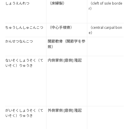
（床縁裂）
しょうえんれつ
（cleft of sole borde
r）
（中心手根骨）
ちゅうしんしゅこんこつ
（central carpal bon
e）
関節軟骨（関節学を参
かんせつなんこつ
照）
内側掌側 [底側] 隆起
ないそくしょうそく（て
いそく）りゅうき
外側掌側 [底側] 隆起
がいそくしょうそく（て
いそく）りゅうき