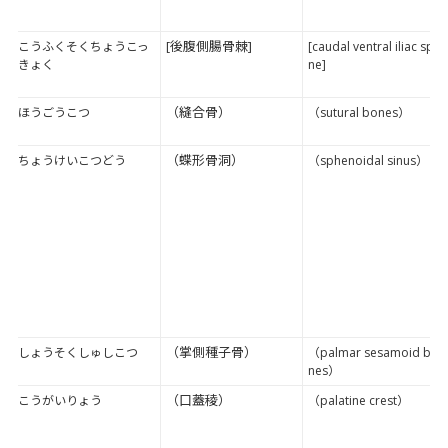
[後腹側腸骨棘]
こうふくそくちょうこっ
[caudal ventral iliac spi
きょく
ne]
（縫合骨）
ほうごうこつ
（sutural bones）
（蝶形骨洞）
ちょうけいこつどう
（sphenoidal sinus）
（掌側種子骨）
しょうそくしゅしこつ
（palmar sesamoid bo
nes）
（口蓋稜）
こうがいりょう
（palatine crest）