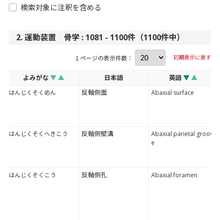
検索対象に注釈を含める
2. 運動装置 骨学 : 1081 - 1100件（1100件中）
初期表示に戻す
１ページの表示件数：
よみがな
▼
▲
日本語
英語
▼
▲
反軸側面
はんじくそくめん
Abaxial surface
反軸側壁溝
はんじくそくへきこう
Abaxial parietal groov
e
反軸側孔
はんじくそくこう
Abaxial foramen