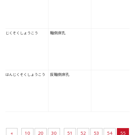
軸側床孔
じくそくしょうこう
反軸側床孔
はんじくそくしょうこう
«
10
20
30
51
52
53
54
55
...
...