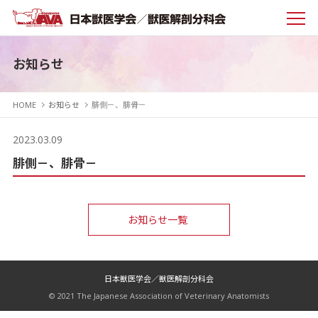
お知らせ
HOME
お知らせ
腓側－、腓骨－
2023.03.09
腓側－、腓骨－
お知らせ一覧
日本獣医学会／獣医解剖分科会
© 2021 The Japanese Association of Veterinary Anatomists