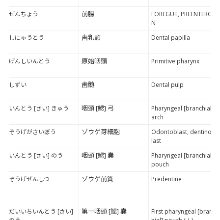
前腸
ぜんちょう
FOREGUT, PREENTERO
N
歯乳頭
しにゅうとう
Dental papilla
原始咽頭
げんしいんとう
Primitive pharynx
歯髄
しずい
Dental pulp
咽頭 [鰓] 弓
いんとう [さい] きゅう
Pharyngeal [branchial]
arch
ゾウゲ芽細胞
ぞうげがさいぼう
Odontoblast, dentinob
last
咽頭 [鰓] 囊
いんとう [さい] のう
Pharyngeal [branchial]
pouch
ゾウゲ前質
ぞうげぜんしつ
Predentine
第一咽頭 [鰓] 囊
だいいちいんとう [さい]
First pharyngeal [branc