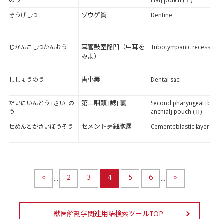
のう
hial] pouch (Ⅰ)
ゾウゲ質
ぞうげしつ
Dentine
耳管鼓室陥凹（中耳を
じかんこしつかんおう
Tubotympanic recess
みよ）
歯小囊
ししょうのう
Dental sac
第二咽頭 [鰓] 囊
だいにいんとう [さい] の
Second pharyngeal [br
う
anchial] pouch (Ⅱ)
セメント芽細胞層
せめんとがさいぼうそう
Cementoblastic layer
«
2
3
4
5
6
»
...
...
獣医解剖学関連用語検索ツールTOP