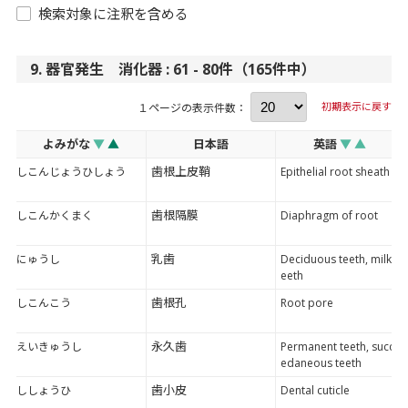
検索対象に注釈を含める
9. 器官発生 消化器 : 61 - 80件（165件中）
初期表示に戻す
１ページの表示件数：
よみがな
▼
▲
日本語
英語
▼
▲
歯根上皮鞘
しこんじょうひしょう
Epithelial root sheath
歯根隔膜
しこんかくまく
Diaphragm of root
乳歯
にゅうし
Deciduous teeth, milk t
eeth
歯根孔
しこんこう
Root pore
永久歯
えいきゅうし
Permanent teeth, succ
edaneous teeth
歯小皮
ししょうひ
Dental cuticle