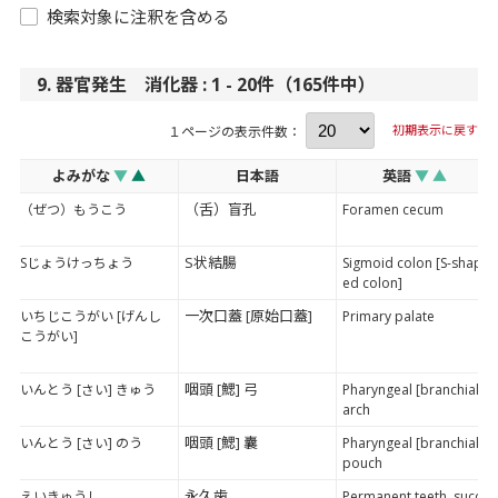
検索対象に注釈を含める
9. 器官発生 消化器 : 1 - 20件（165件中）
初期表示に戻す
１ページの表示件数：
よみがな
▼
▲
日本語
英語
▼
▲
（舌）盲孔
（ぜつ）もうこう
Foramen cecum
S状結腸
Sじょうけっちょう
Sigmoid colon [S-shap
ed colon]
一次口蓋 [原始口蓋]
いちじこうがい [げんし
Primary palate
こうがい]
咽頭 [鰓] 弓
いんとう [さい] きゅう
Pharyngeal [branchial]
arch
咽頭 [鰓] 囊
いんとう [さい] のう
Pharyngeal [branchial]
pouch
永久歯
えいきゅうし
Permanent teeth, succ