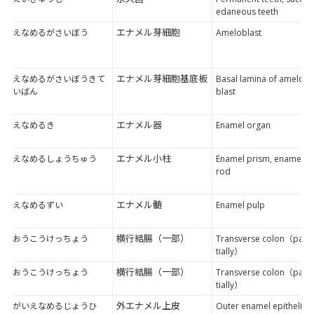
edaneous teeth
エナメル芽細胞
えなめるがさいぼう
Ameloblast
エナメル芽細胞基底板
えなめるがさいぼうきて
Basal lamina of amelo
いばん
blast
エナメル器
えなめるき
Enamel organ
エナメル小柱
えなめるしょうちゅう
Enamel prism, enamel
rod
エナメル髄
えなめるずい
Enamel pulp
横行結腸（一部）
おうこうけっちょう
Transverse colon（par
tially）
横行結腸（一部）
おうこうけっちょう
Transverse colon（par
tially）
外エナメル上皮
がいえなめるじょうひ
Outer enamel epitheliu