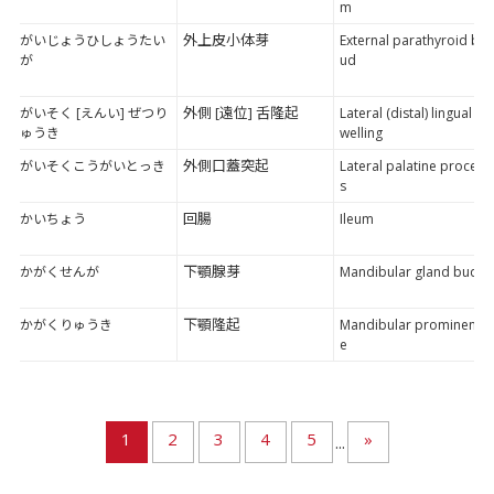
m
外上皮小体芽
がいじょうひしょうたい
External parathyroid b
が
ud
外側 [遠位] 舌隆起
がいそく [えんい] ぜつり
Lateral (distal) lingual s
ゅうき
welling
外側口蓋突起
がいそくこうがいとっき
Lateral palatine proces
s
回腸
かいちょう
Ileum
下顎腺芽
かがくせんが
Mandibular gland bud
下顎隆起
かがくりゅうき
Mandibular prominenc
e
1
2
3
4
5
»
...