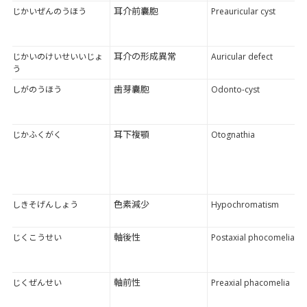
耳介前囊胞
じかいぜんのうほう
Preauricular cyst
耳介の形成異常
じかいのけいせいいじょ
Auricular defect
う
歯芽囊胞
しがのうほう
Odonto-cyst
耳下複顎
じかふくがく
Otognathia
色素減少
しきそげんしょう
Hypochromatism
軸後性
じくこうせい
Postaxial phocomelia
軸前性
じくぜんせい
Preaxial phacomelia