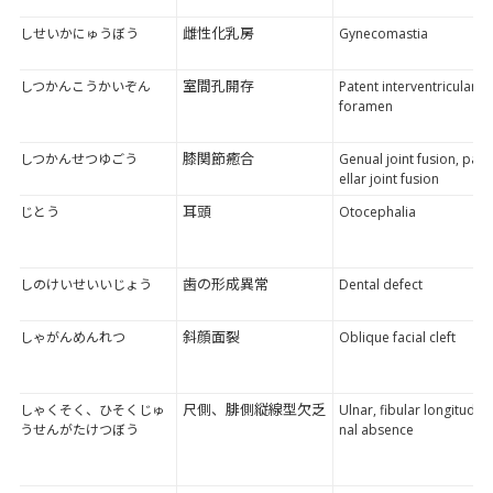
雌性化乳房
しせいかにゅうぼう
Gynecomastia
室間孔開存
しつかんこうかいぞん
Patent interventricular
foramen
膝関節癒合
しつかんせつゆごう
Genual joint fusion, pat
ellar joint fusion
耳頭
じとう
Otocephalia
歯の形成異常
しのけいせいいじょう
Dental defect
斜顔面裂
しゃがんめんれつ
Oblique facial cleft
尺側、腓側縦線型欠乏
しゃくそく、ひそくじゅ
Ulnar, fibular longitudi
うせんがたけつぼう
nal absence