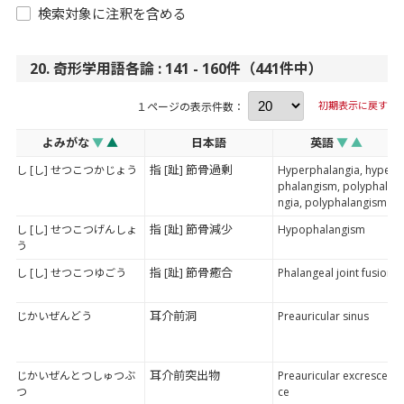
検索対象に注釈を含める
20. 奇形学用語各論 : 141 - 160件（441件中）
初期表示に戻す
１ページの表示件数：
よみがな
▼
▲
日本語
英語
▼
▲
指 [趾] 節骨過剰
し [し] せつこつかじょう
Hyperphalangia, hyper
phalangism, polyphala
ngia, polyphalangism
指 [趾] 節骨減少
し [し] せつこつげんしょ
Hypophalangism
う
指 [趾] 節骨癒合
し [し] せつこつゆごう
Phalangeal joint fusion
耳介前洞
じかいぜんどう
Preauricular sinus
耳介前突出物
じかいぜんとつしゅつぶ
Preauricular excrescen
つ
ce