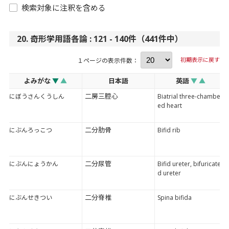
検索対象に注釈を含める
20. 奇形学用語各論 : 121 - 140件（441件中）
初期表示に戻す
１ページの表示件数：
よみがな
▼
▲
日本語
英語
▼
▲
二房三腔心
にぼうさんくうしん
Biatrial three-chamber
ed heart
二分肋骨
にぶんろっこつ
Bifid rib
二分尿管
にぶんにょうかん
Bifid ureter, bifuricate
d ureter
二分脊椎
にぶんせきつい
Spina bifida