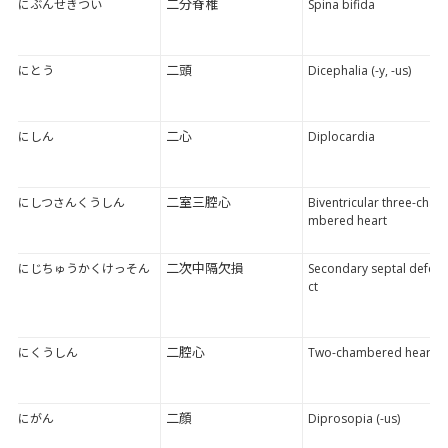
二分脊椎
にぶんせきつい
Spina bifida
二頭
にとう
Dicephalia (-y, -us)
二心
にしん
Diplocardia
二室三腔心
にしつさんくうしん
Biventricular three-cha
mbered heart
二次中隔欠損
にじちゅうかくけっそん
Secondary septal defe
ct
二腔心
にくうしん
Two-chambered heart
二顔
にがん
Diprosopia (-us)