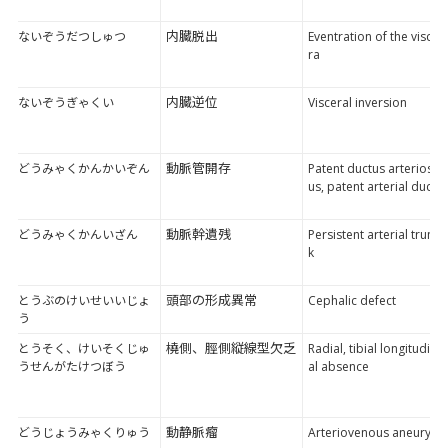
内臓脱出
ないぞうだつしゅつ
Eventration of the visce
ra
内臓逆位
ないぞうぎゃくい
Visceral inversion
動脈管開存
どうみゃくかんかいぞん
Patent ductus arterios
us, patent arterial duct
動脈幹遺残
どうみゃくかんいざん
Persistent arterial trun
k
頭部の形成異常
とうぶのけいせいいじょ
Cephalic defect
う
橈側、脛側縦線型欠乏
とうそく、けいそくじゅ
Radial, tibial longitudin
うせんがたけつぼう
al absence
動静脈瘤
どうじょうみゃくりゅう
Arteriovenous aneurys