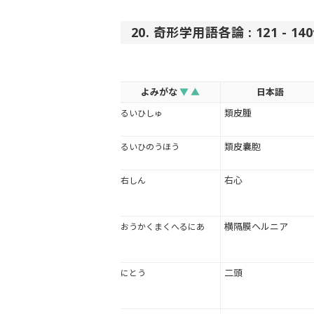
20. 奇形学用語各論 : 121 - 1
よみがな
▼
▲
日本語
類皮腫
るいひしゅ
類皮囊胞
るいひのうほう
右心
右しん
横隔膜ヘルニア
おうかくまくへるにあ
二頭
にとう