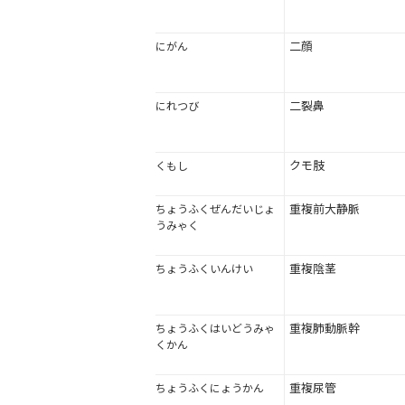
二顔
にがん
二裂鼻
にれつび
クモ肢
くもし
重複前大静脈
ちょうふくぜんだいじょ
うみゃく
重複陰茎
ちょうふくいんけい
重複肺動脈幹
ちょうふくはいどうみゃ
くかん
重複尿管
ちょうふくにょうかん