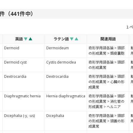
40件（441件中）
１
英語
▼
▲
ラテン語
▼
▲
関連用語
Dermoid
Dermoideum
奇形学用語各論 > 頭部
の形成異常 > 類皮囊胞
Dermoid cyst
Cystis dermoidea
奇形学用語各論 > 頭部
の形成異常
Dextrocardia
Dextrocardia
奇形学用語各論 > 頭部
の形成異常 > 心臓の形
成異常
Diaphragmatic hernia
Hernia diaphragmatica
奇形学用語各論 > 頭部
の形成異常 > 消化管の
形成異常 > ヘルニア
Dicephalia (-y, -us)
Dicephalia
奇形学用語各論 > 頭部
の形成異常 > 頭蓋の形
成異常