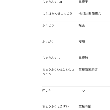
重複手
ちょうふくしゅ
指 [趾] 関節癒合
し [し] かんせつゆごう
複舌
ふくぜつ
複顎
ふくがく
重複肢
ちょうふくし
重複陰茎尿道
ちょうふくいんけいにょ
うどう
二心
にしん
重複脊髄
ちょうふくせきずい