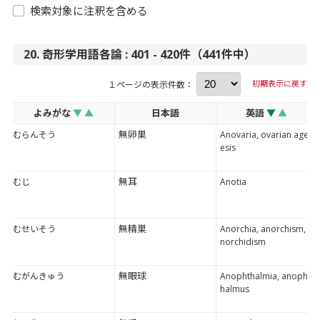
検索対象に注釈を含める
20. 奇形学用語各論 : 401 - 420件（441件中）
初期表示に戻す
１ページの表示件数：
よみがな
▼
▲
日本語
英語
▼
▲
無卵巣
むらんそう
Anovaria, ovarian agen
esis
無耳
むじ
Anotia
無精巣
むせいそう
Anorchia, anorchism, a
norchidism
無眼球
むがんきゅう
Anophthalmia, anopht
halmus