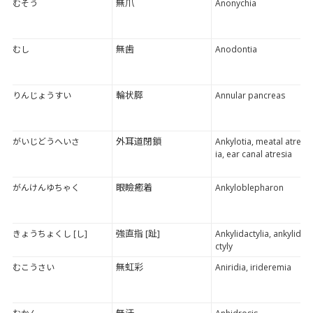
無爪
むそう
Anonychia
無歯
むし
Anodontia
輪状膵
りんじょうすい
Annular pancreas
外耳道閉鎖
がいじどうへいさ
Ankylotia, meatal atres
ia, ear canal atresia
眼瞼癒着
がんけんゆちゃく
Ankyloblepharon
強直指 [趾]
きょうちょくし [し]
Ankylidactylia, ankylida
ctyly
無虹彩
むこうさい
Aniridia, irideremia
無汗