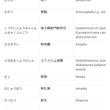
むかん
Anhidrosis
無脳
むのう
Anencephalia (-y, -us)
後大静脈門脈吻合
こうだいじょうみゃくも
Anastomosis of cauda
んみゃくふんごう
(l posterior) vena cava
and portal vein
無脊髄
むせきずい
Amyelia
エナメル上皮腫
えなめるじょうひしゅ
Ameloblastoma, enam
eloblastoma [adamant
inoma]
無肢
むし
Amelia
無乳房
むにゅうぼう
Amastia
脱毛
だつもう
Alopecia