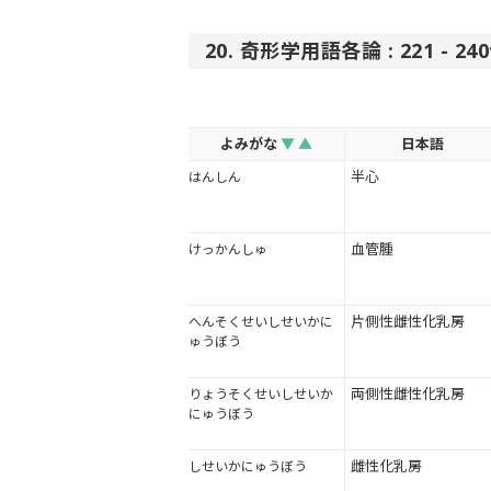
20. 奇形学用語各論 : 221 - 2
よみがな
▼
▲
日本語
半心
はんしん
血管腫
けっかんしゅ
片側性雌性化乳房
へんそくせいしせいかに
ゅうぼう
両側性雌性化乳房
りょうそくせいしせいか
にゅうぼう
雌性化乳房
しせいかにゅうぼう