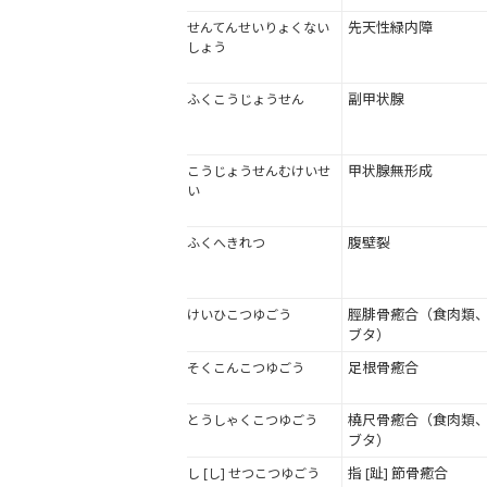
先天性緑内障
せんてんせいりょくない
しょう
副甲状腺
ふくこうじょうせん
甲状腺無形成
こうじょうせんむけいせ
い
腹壁裂
ふくへきれつ
脛腓骨癒合（食肉類
けいひこつゆごう
ブタ）
足根骨癒合
そくこんこつゆごう
橈尺骨癒合（食肉類
とうしゃくこつゆごう
ブタ）
指 [趾] 節骨癒合
し [し] せつこつゆごう