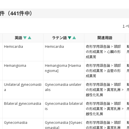
40件（441件中）
１
英語
▼
▲
ラテン語
▼
▲
関連用語
Hemicardia
Hemicardia
奇形学用語各論 > 頭部
の形成異常 > 心臓の形
成異常
Hemangioma
Hemangioma [Haema
奇形学用語各論 > 頭部
ngioma]
の形成異常 > 血管の形
成異常
Unilateral gynecomasti
Gynecomastia unilater
奇形学用語各論 > 頭部
a
alis
の形成異常 > 異常乳房 >
雌性化乳房
Bilateral gynecomastia
Gynecomastia bilateral
奇形学用語各論 > 頭部
is
の形成異常 > 異常乳房 >
雌性化乳房
Gynecomastia
Gynecomastia [Gynaec
奇形学用語各論 > 頭部
omastia]
の形成異常 > 異常乳房