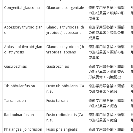
Congenital glaucoma
Glaucoma congenitale
奇形学用語各論 > 頭部
の形成異常 > 眼球の形
成異常
Accessory thyroid glan
Glandula thyroidea [th
奇形学用語各論 > 頭部
d
yreoidea] accessoria
の形成異常 > 頸部の形
成異常
Aplasia of thyroid glan
Glandula thyroidea [th
奇形学用語各論 > 頭部
d, athyrosis
yreoidea] absens
の形成異常 > 頸部の形
成異常
Gastroschisis
Gastroschisis
奇形学用語各論 > 頭部
の形成異常 > 消化管の
形成異常 > 内臓脱出
、
Tibiofibular fusion
Fusio tibiofibularis (Ca
奇形学用語各論 > 頭部
r, su)
の形成異常 > 癒合
Tarsal fusion
Fusio tarsalis
奇形学用語各論 > 頭部
の形成異常 > 癒合
、
Radioulnar fusion
Fusio radioulnaris (Ca
奇形学用語各論 > 頭部
r, su)
の形成異常 > 癒合
Phalangeal joint fusion
Fusio phalangealis
奇形学用語各論 > 頭部