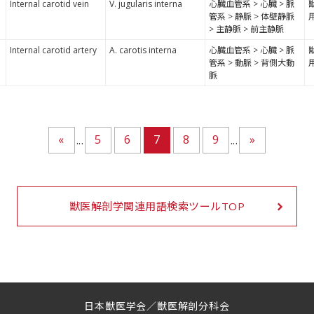
Internal carotid vein
V. jugularis interna
心臓血管系 > 心臓 > 脈
管系 > 静脈 > 体壁静脈
> 主静脈 > 前主静脈
Internal carotid artery
A. carotis interna
心臓血管系 > 心臓 > 脈
管系 > 動脈 > 背側大動
脈
«
5
6
7
8
9
»
...
...
獣医解剖学関連用語検索ツールTOP
日本獣医学会／獣医解剖分科会