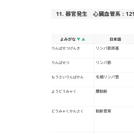
11. 器官発生 心臓血管系 : 121
よみがな
▼
▲
日本語
リンパ節原基
りんぱせつげんき
リンパ節
りんぱせつ
毛細リンパ管
もうさいりんぱかん
腰動脈
ようどうみゃく
動脈管索
どうみゃくかんさく