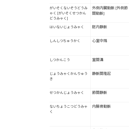
外側内臓動脈 [外側節
がいそくないぞうどうみ
ゃく [がいそくせつかん
間動脈]
どうみゃく]
胚内静脈
はいないじょうみゃく
心室中隔
しんしつちゅうかく
室間溝
しつかんこう
静脈間隆起
じょうみゃくかんりゅう
き
節間静脈
せつかんじょうみゃく
内腸骨動脈
ないちょうこつどうみゃ
く