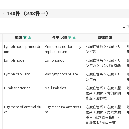
 - 140件（248件中）
１
英語
▼
▲
ラテン語
▼
▲
関連用語
Lymph node primordi
Primordia nodorum ly
心臓血管系 > 心臓 > リ
um
mphaticorum
ンパ系
Lymph node
Lymphonodi
心臓血管系 > 心臓 > リ
ンパ系 > リンパ節原基
Lymph capillary
Vas lymphocapillare
心臓血管系 > 心臓 > リ
ンパ系
Lumbar arteries
Aa. lumbales
心臓血管系 > 心臓 > 脈
管系 > 動脈 > 背側節間
動脈 > 腹側枝
Ligament of arterial du
Ligamentum arteriosu
心臓血管系 > 心臓 > 脈
ct
m
管系 > 動脈 > 第六大動
脈弓 [第六鰓弓動脈] >
動脈管 [ボタロー管]