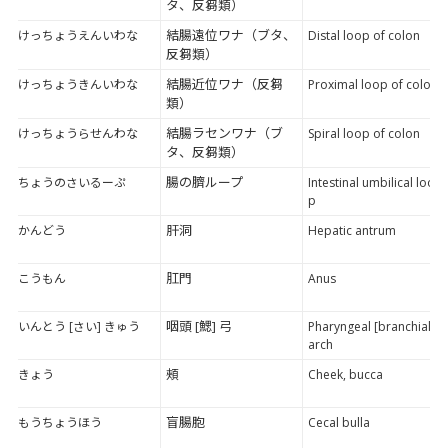
タ、反芻類）
結腸遠位ワナ（ブタ、
けっちょうえんいわな
Distal loop of colon
反芻類）
結腸近位ワナ（反芻
けっちょうきんいわな
Proximal loop of colon
類）
結腸ラセンワナ（ブ
けっちょうらせんわな
Spiral loop of colon
タ、反芻類）
腸の臍ループ
ちょうのさいるーぷ
Intestinal umbilical loo
p
肝洞
かんどう
Hepatic antrum
肛門
こうもん
Anus
咽頭 [鰓] 弓
いんとう [さい] きゅう
Pharyngeal [branchial]
arch
頰
きょう
Cheek, bucca
盲腸胞
もうちょうほう
Cecal bulla