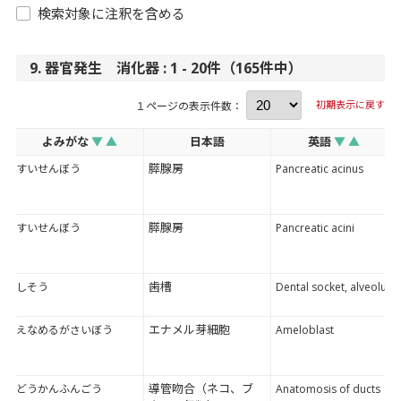
検索対象に注釈を含める
9. 器官発生 消化器 : 1 - 20件（165件中）
初期表示に戻す
１ページの表示件数：
よみがな
▼
▲
日本語
英語
▼
▲
膵腺房
すいせんぼう
Pancreatic acinus
膵腺房
すいせんぼう
Pancreatic acini
歯槽
しそう
Dental socket, alveolus
エナメル芽細胞
えなめるがさいぼう
Ameloblast
導管吻合（ネコ、ブ
どうかんふんごう
Anatomosis of ducts