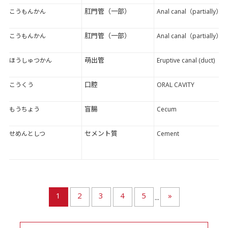
肛門管（一部）
こうもんかん
Anal canal（partially）
肛門管（一部）
こうもんかん
Anal canal（partially）
萌出管
ほうしゅつかん
Eruptive canal (duct)
口腔
こうくう
ORAL CAVITY
盲腸
もうちょう
Cecum
セメント質
せめんとしつ
Cement
1
2
3
4
5
»
...