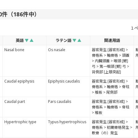
180件（186件中）
１
英語
▼
▲
ラテン語
▼
▲
関連用語
Nasal bone
Os nasale
器官発生 [器官形成] >
骨格系 > 軸骨格 > 頭蓋
> 内臓頭蓋 > 咽頭 [鰓]
弓 > 第一咽頭 [鰓] 弓 >
背側部 [上顎突起]
Caudal epiphysis
Epiphysis caudalis
器官発生 [器官形成] >
骨格系 > 軸骨格 > 脊柱
> 椎板 > 尾側部
Caudal part
Pars caudalis
器官発生 [器官形成] >
骨格系 > 軸骨格 > 脊柱
> 椎板
Hypertrophic type
Typus hypertrophicus
器官発生 [器官形成] >
骨格系 > 初期骨格発生 >
軟骨（の）発生