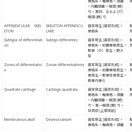
骨格系 > 軸骨格 > 頭蓋
> 内臓頭蓋 > 咽頭 [鰓]
弓 > 第四、五および六
咽頭 [鰓] 弓
APPENDICULAR SKEL
SKELETON APPENDICU
器官発生 [器官形成] >
ETON
LARE
骨格系
Subtype of differentiati
Subtypi differentes
器官発生 [器官形成] >
on
骨格系 > 初期骨格発生 >
軟骨（の）発生 > 肥大
型
Zones of differentiatio
Zonae differentiationis
器官発生 [器官形成] >
n
骨格系 > 初期骨格発生 >
骨発生 > 軟骨性骨発生 >
軟骨内骨化
Quadrate cartilage
Cartilago quadrata
器官発生 [器官形成] >
骨格系 > 軸骨格 > 頭蓋
> 内臓頭蓋 > 咽頭 [鰓]
弓 > 第一咽頭 [鰓] 弓 >
背側部 [上顎突起]
Membranous skull
Desmocranium
器官発生 [器官形成] >
骨格系 > 軸骨格 > 頭蓋