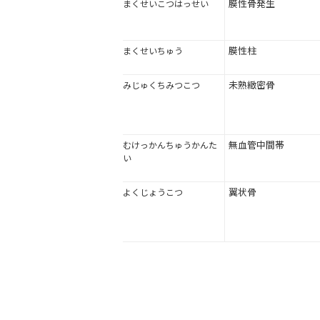
膜性骨発生
まくせいこつはっせい
膜性柱
まくせいちゅう
未熟緻密骨
みじゅくちみつこつ
無血管中間帯
むけっかんちゅうかんた
い
翼状骨
よくじょうこつ