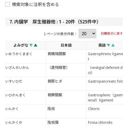
検索対象に注釈を含める
7. 内臓学 尿生殖器他 : 1 - 20件（525件中）
初期表示に戻す
１ページの表示件数：
よみがな
▼
▲
日本語
英語
▼
▲
胃横隔間膜
いおうかくままく
Gastrophrenic ligamen
t
（遺残精管）
いざんせいかん
（vestigial deferent du
ct）
胃膵ヒダ
いすいひだ
Gastropancreatic fold
胃脾間膜
いひかんまく
Gastrosplenic（gastrol
ienal）ligament
陰核
いんかく
Clitoris
陰核窩
いんかくか
Fossa clitoridis