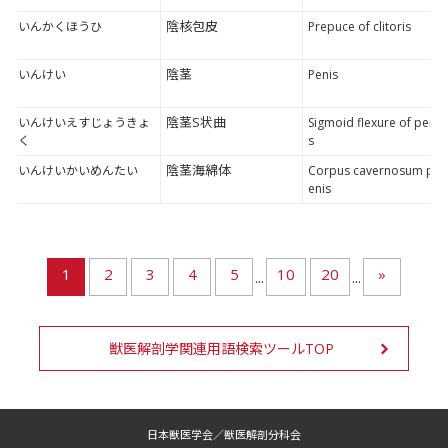
陰核包皮
いんかくほうひ
Prepuce of clitoris
陰茎
いんけい
Penis
陰茎S状曲
いんけいえすじょうきょ
Sigmoid flexure of peni
く
s
陰茎海綿体
いんけいかいめんたい
Corpus cavernosum p
enis
1
2
3
4
5
10
20
»
...
...
獣医解剖学関連用語検索ツールTOP
日本獣医学会／獣医解剖分科会